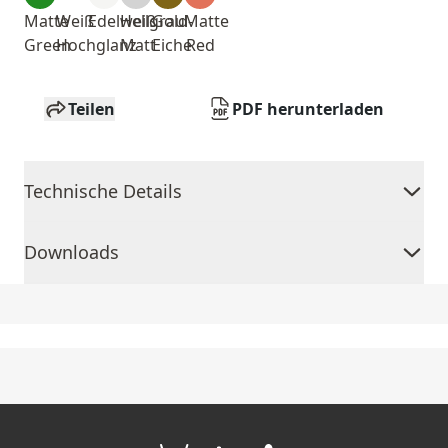
Matte
Weiß
Edelweiß
Hellgrau
Gold-
Matte
Green
Hochglanz
Matt
Eiche
Red
Teilen
PDF herunterladen
Technische Details
Downloads