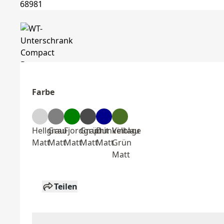
Farbe
Hellgrau
Grau
Fjordgrün
Graphit
Dunkelblau
Vintage
Matt
Matt
Matt
Matt
Matt
Grün
Matt
Teilen