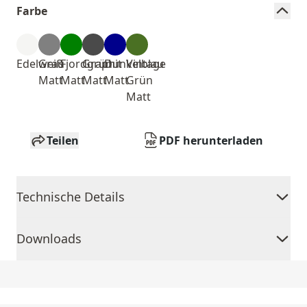
Farbe
Edelweiß
Grau
Fjordgrün
Graphit
Dunkelblau
Vintage
Matt
Matt
Matt
Matt
Grün
Matt
Teilen
PDF herunterladen
Technische Details
Downloads