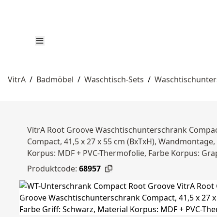
VitrA
/
Badmöbel
/
Waschtisch-Sets
/
Waschtischunte
VitrA Root Groove Waschtischunterschrank Compact,
Compact, 41,5 x 27 x 55 cm (BxTxH), Wandmontage, 1 T
Korpus: MDF + PVC-Thermofolie, Farbe Korpus: Gra
Produktcode:
68957