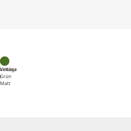
kelblau
Vintage
t
Grün
Matt