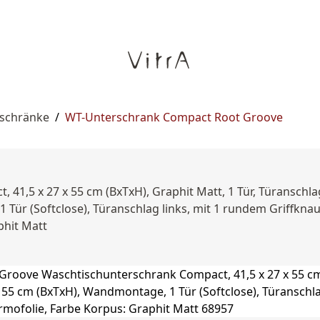
rschränke
/
WT-Unterschrank Compact Root Groove
 41,5 x 27 x 55 cm (BxTxH), Graphit Matt, 1 Tür, Türansch
ür (Softclose), Türanschlag links, mit 1 rundem Griffknauf,
phit Matt