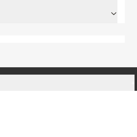
+
+
|