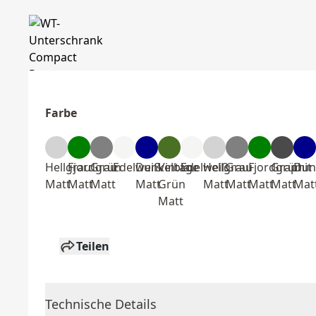
Farbe
Hellgrau
Fjordgrün
Grau
Edelweiß
Dunkelblau
Vintage
Edelweiß
Hellgrau
Grau
Fjordgrün
Graphit
Dun
Matt
Matt
Matt
Matt
Grün
Matt
Matt
Matt
Matt
Mat
Matt
Teilen
Technische Details