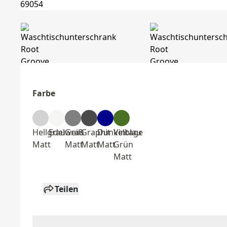
Farbe
Hellgrau
Edelweiß
Grau
Graphit
Dunkelblau
Vintage
Matt
Matt
Matt
Matt
Grün
Matt
Teilen