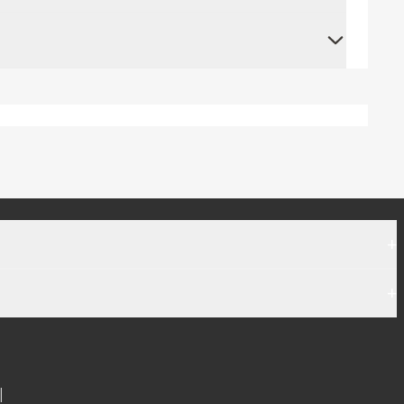
+
+
|