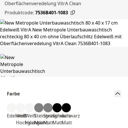
Oberflächenveredelung VitrA Clean
Produktcode:
7536B401-1083
Farbe
Edelweiß
Weiß
Weiß
Steingrau
Steingrau
Schwarz
Schwarz
Hochglanz
Hochglanz
Matt
Matt
Matt
Matt