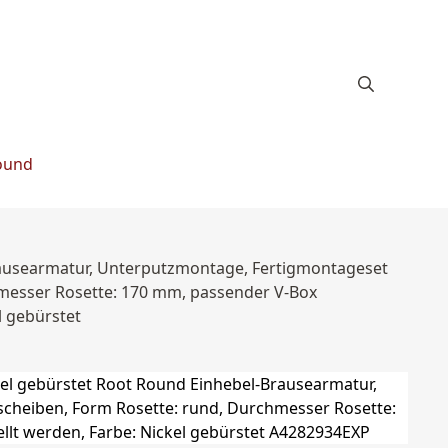
ound
rausearmatur, Unterputzmontage, Fertigmontageset
hmesser Rosette: 170 mm, passender V-Box
l gebürstet