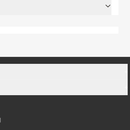
+
+
|