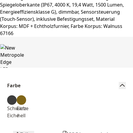
Farbe
Schwarz-
Eiche
Eiche
hell