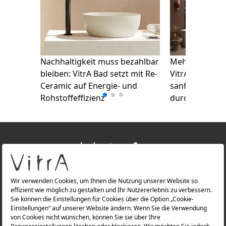
Nachhaltigkeit muss bezahlbar
Mehr Sicherhe
bleiben: VitrA Bad setzt mit Re-
VitrA Bad setzt
Ceramic auf Energie- und
sanfte Ästheti
Rohstoffeffizienz
durchdachte L
+
ÜBER UNS