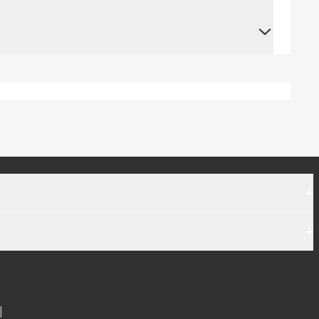
+
+
|