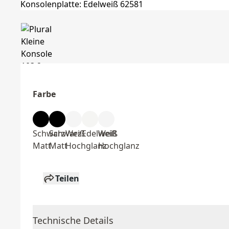
Farbe
Schwarz
Schwarz
Weiß
Edelweiß
Weiß
Matt
Matt
Hochglanz
Hochglanz
Teilen
Technische Details