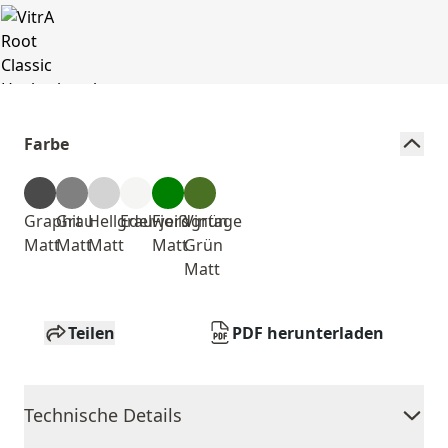
Farbe
Graphit
Grau
Hellgrau
Edelweiß
Fjordgrün
Vintage
Matt
Matt
Matt
Matt
Grün
Matt
Teilen
PDF herunterladen
Technische Details