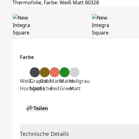
Farbe
Weiß
Graphit
Gold-
Matte
Matte
Hellgrau
Hochglanz
Matt
Eiche
Red
Green
Matt
Teilen
Technische Details