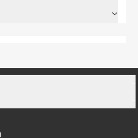
+
+
|