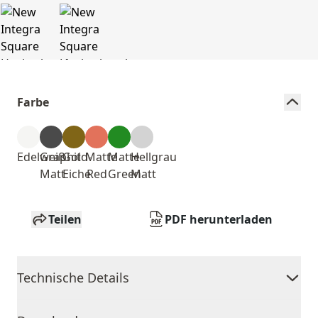
Farbe
Edelweiß
Graphit
Gold-
Matte
Matte
Hellgrau
Matt
Eiche
Red
Green
Matt
Teilen
PDF herunterladen
Technische Details