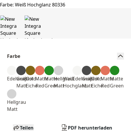
Farbe
Edelweiß
Graphit
Gold-
Matte
Matte
Hellgrau
Weiß
Edelweiß
Graphit
Gold-
Matte
Matte
Matt
Eiche
Red
Green
Matt
Hochglanz
Matt
Eiche
Red
Green
Hellgrau
Matt
Teilen
PDF herunterladen