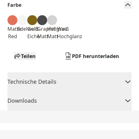
Farbe
Matte
Edelweiß
Gold-
Graphit
Hellgrau
Weiß
Red
Eiche
Matt
Matt
Hochglanz
Teilen
PDF herunterladen
Technische Details
Downloads