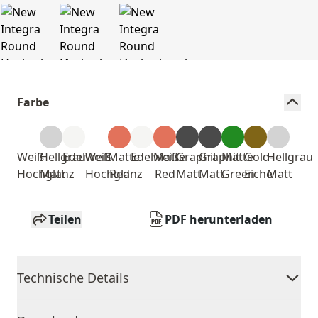
Farbe
Weiß
Hellgrau
Edelweiß
Weiß
Matte
Edelweiß
Matte
Graphit
Graphit
Matte
Gold-
Hellgrau
Hochglanz
Matt
Hochglanz
Red
Red
Matt
Matt
Green
Eiche
Matt
Teilen
PDF herunterladen
Technische Details