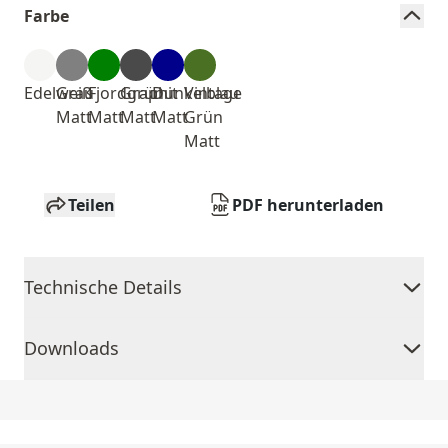
Farbe
Edelweiß
Grau
Fjordgrün
Graphit
Dunkelblau
Vintage
Matt
Matt
Matt
Matt
Grün
Matt
Teilen
PDF herunterladen
Technische Details
Downloads