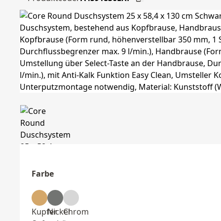
Farbe
Kupfer
Nickel
Chrom