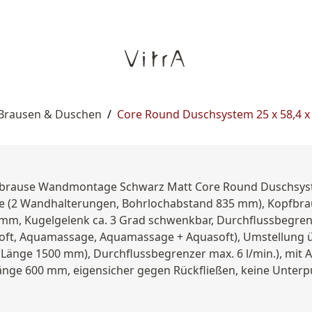
 Brausen & Duschen
/
Core Round Duschsystem 25 x 58,4 x
dbrause Wandmontage Schwarz Matt Core Round Duschsys
(2 Wandhalterungen, Bohrlochabstand 835 mm), Kopfbraus
mm, Kugelgelenk ca. 3 Grad schwenkbar, Durchflussbegrenz
asoft, Aquamassage, Aquamassage + Aquasoft), Umstellung 
änge 1500 mm), Durchflussbegrenzer max. 6 l/min.), mit An
änge 600 mm, eigensicher gegen Rückfließen, keine Unterp