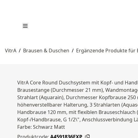
VitrA
/
Brausen & Duschen
/
Ergänzende Produkte für
VitrA Core Round Duschsystem mit Kopf- und Han
Brausestange (Durchmesser 21 mm), Wandmontage 
Strahlart (Aquarain), Durchmesser Kopfbrause 250 
höhenverstellbarer Halterung, 3 Strahlarten (Aqu
Handbrause 120 mm, mit flexiblen Brauseschlauch (L
Kopf-/Handbrause, G 1/2\", Anschlussverbindung L
Farbe: Schwarz Matt
Produktcode:
A4591836EXP