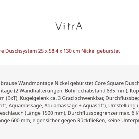
e Duschsystem 25 x 58,4 x 130 cm Nickel gebürstet
ndbrause Wandmontage Nickel gebürstet Core Square Dusc
age (2 Wandhalterungen, Bohrlochabstand 835 mm), Kopfb
m (BxT), Kugelgelenk ca. 3 Grad schwenkbar, Durchflussbeg
asoft, Aquamassage, Aquamassage + Aquasoft), Umstellung 
eschlauch (Länge 1500 mm), Durchflussbegrenzer max. 6 l/mi
änge 600 mm, eigensicher gegen Rückfließen, keine Unterpu