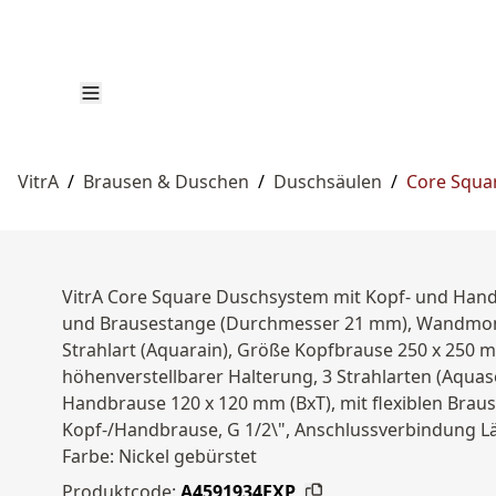
VitrA
/
Brausen & Duschen
/
Duschsäulen
/
Core Squar
VitrA Core Square Duschsystem mit Kopf- und Ha
und Brausestange (Durchmesser 21 mm), Wandmont
Strahlart (Aquarain), Größe Kopfbrause 250 x 250 m
höhenverstellbarer Halterung, 3 Strahlarten (Aqu
Handbrause 120 x 120 mm (BxT), mit flexiblen Braus
Kopf-/Handbrause, G 1/2\", Anschlussverbindung L
Farbe: Nickel gebürstet
Produktcode:
A4591934EXP