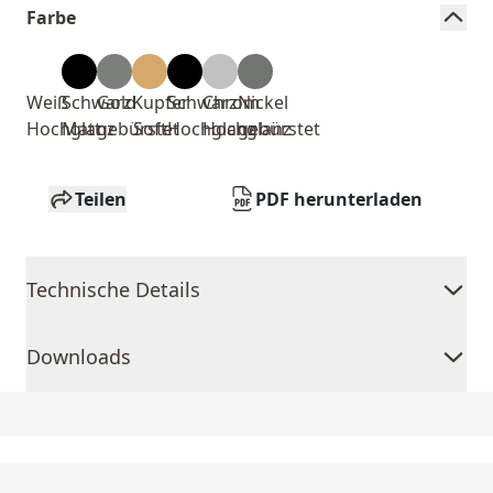
Farbe
Weiß
Schwarz
Gold
Kupfer
Schwarz
Chrom
Nickel
Hochglanz
Matt
gebürstet
Soft
Hochglanz
Hochglanz
gebürstet
Teilen
PDF herunterladen
Technische Details
Downloads