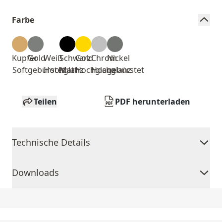
Farbe
Kupfer
Gold
Weiß
Schwarz
Gold
Chrom
Nickel
Soft
gebürstet
Hochglanz
Matt
Hochglanz
Hochglanz
gebürstet
Teilen
PDF herunterladen
Technische Details
Downloads