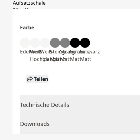
Farbe
Edelweiß
Weiß
Weiß
Steingrau
Steingrau
Schwarz
Schwarz
Hochglanz
Hochglanz
Matt
Matt
Matt
Matt
Teilen
Technische Details
Downloads