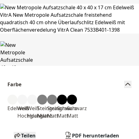
Farbe
Edelweiß
Weiß
Weiß
Steingrau
Steingrau
Schwarz
Schwarz
Hochglanz
Hochglanz
Matt
Matt
Matt
Matt
Teilen
PDF herunterladen